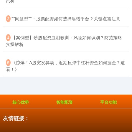
剖析
创业板指
3515.56
-19.58
-0.55%
​**问题型**：股票配资如何选择靠谱平台？关键点需注意
3
​【案例型】炒股配资血泪教训：风险如何识别？防范策略
4
实操解析
​《惊爆！A股突发异动，近期反弹中杠杆资金如何掘金？速
5
看！》
基金指数
7229.80
-1.63
-0.02%
核心优势
智能配资
平台功能
友情链接：