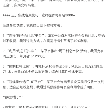
证金”，实为变相高息。
#### 三、实战省息技巧：这样操作每月省3000+
经过多次试错，我总结出以下省息方法：
1. **选择“按持仓计息”平台**：如某平台仅对实际持仓金额计息，空仓
时不收费。我通过此方式，在震荡行情中节省了40%利息。
2. **利用“利息抵扣券”**：某平台推出“周三利息半价”活动，我固定在
周三加仓，单月省下1200元。
3. **控制杠杆比例**：将杠杆从10倍降至5倍，利息从日息万2.5降至
万1.8，虽收益减少但风险更低，综合计算性价比更高。
4. **短线操作选“T+0”平台**：某平台允许当天多次买卖且仅收一次利
息，适合超短线交易，我通过高频操作将资金利用率提升3倍。
**数据对比**：
- 原方案：10万本金+10倍杠杆，日息万2.5，月息7500元；