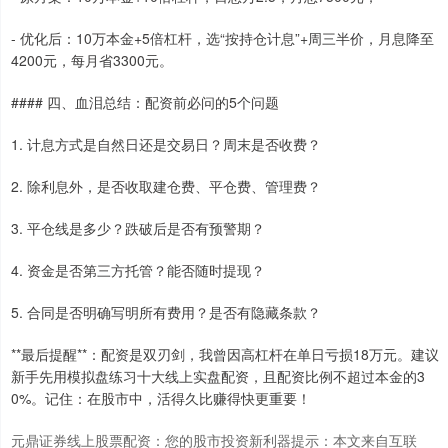
- 优化后：10万本金+5倍杠杆，选“按持仓计息”+周三半价，月息降至
4200元，每月省3300元。
#### 四、血泪总结：配资前必问的5个问题
1. 计息方式是自然日还是交易日？周末是否收费？
2. 除利息外，是否收取建仓费、平仓费、管理费？
3. 平仓线是多少？跌破后是否有预警期？
上证综指
3900.35
+21.92
+0.57%
4. 资金是否第三方托管？能否随时提现？
5. 合同是否明确写明所有费用？是否有隐藏条款？
**最后提醒**：配资是双刃剑，我曾因高杠杆在单日亏损18万元。建议
新手先用模拟盘练习十大线上实盘配资，且配资比例不超过本金的3
0%。记住：在股市中，活得久比赚得快更重要！
元鼎证券线上股票配资：您的股市投资新利器提示：本文来自互联