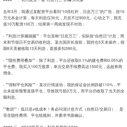
去年3月，我通过某配资平台看到“10倍杠杆，日息万三”的广告，按10
万元本金计算，每天利息仅30元，月息不过900元。心动之下，我充
值10万配资100万，结果第一周就发现不对劲：
- **利息计算藏猫腻**：平台宣称“日息万三”，实际按“自然日”计息，周
末和节假日不交易仍收利息。某次国庆长假前，我持仓5天未操作，假
期8天竟被收取13天利息，直接多扣390元。
- **隐性费用叠加**：除了利息，平台还收取0.1%的建仓费和0.05%的
平仓费。我买入100万股票，单次交易手续费高达1500元，远超券商
佣金。
- **强制平仓风险**：某次行情波动，我的保证金比例跌破110%，平
台未提前预警直接平仓，导致我亏损3万元，而平台仍收取了当天的全
额利息。
**教训**：低日息≠低成本！务必问清计息方式（自然日/交易日）、是
否含隐性费用、平仓线规则，并要求书面确认。
#### 二、对比8家平台：利息差异能达50%