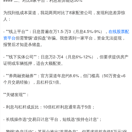
为找到低成本渠道，我花两周对比了8家配资公司，发现利息差异惊
人：
- **线上平台**：日息普遍在万1.5-万3（月息4.5%-9%），
在线股票配
资平台
但需警惕“虚拟盘”诈骗。我曾遇到一家平台，资金无法提现，
报警后才知是杀猪盘。
- **线下实体公司**：日息万2-万4（月息6%-12%），但要求提供房产
证明或车辆抵押，适合大额配资。
- **券商融资融券**：官方渠道年息约8.6%，但门槛高（50万资金+6
个月交易经验），且杠杆仅1倍。
**关键发现**：
- 利息与杠杆成反比：10倍杠杆利息通常高于5倍；
- 长线操作选“交易日计息”平台，短线选“按持仓计息”；
- 警惕“免息活动”：某平台推出“首周免息”，但要求提前充值5万元“保