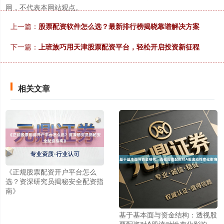
深证成指
14110.12
-34.08
-0.24%
网，不代表本网站观点。
上一篇：
股票配资软件怎么选？最新排行榜揭晓靠谱解决方案
下一篇：
上班族巧用天津股票配资平台，轻松开启投资新征程
相关文章
沪深300
4651.31
-6.85
-0.15%
《正规股票配资开户平台怎么
选？资深研究员揭秘安全配资指
南》
北证50
1122.88
+3.42
+0.30%
基于基本面与资金结构：透视股
票配资对A股流动性变化影响