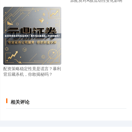
创业板指
3515.56
-19.58
-0.55%
配资策略稳定性竟是谎言？暴利
背后藏杀机，你敢揭秘吗？
相关评论
基金指数
7229.80
-1.63
-0.02%