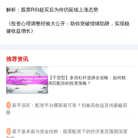
解析：股票RSI超买后为何仍延续上涨态势
《投资心理调整经验大公开：助你突破情绪陷阱，实现稳
沪深300
4651.31
-6.85
-0.15%
健收益增长》
推荐资讯
【干货型】多倍杠杆选择全攻略：如何精
准匹配你的投资策略？
北证50
1122.88
+3.42
+0.30%
​新手误区：配资平台哪家最可靠？别被高收益宣传蒙蔽双
1
眼
​基于基本面与资金结构：股票配资下的经济复苏预期深度
2