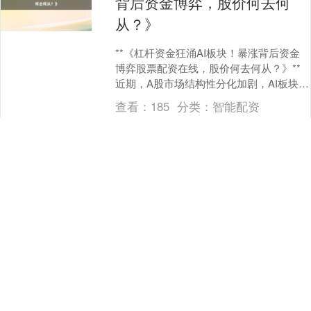
背后资金博弈，股价何去何
从？》
**《杠杆资金狂涌AI板块！暴涨背后资金
博弈股票配资在线，股价何去何从？》**
近期，A股市场结构性分化加剧，AI板块成
为资金追逐的绝对焦点。据市场消息，仅5
查看：
185
分类：
智能配资
月....
深证成指
14316.96
+5.95
+0.04%
《股票配资管理：资金规模增
30%，涨跌幅与关键指标双优
趋势》
**股票配资管理：资金规模增30%股票配
资平台，涨跌幅与关键指标双优趋势**
2023年第三季度，A股市场呈现结构性修
复行情。上证指数累计上涨5.2%，深证成
沪深300
4702.02
+7.59
+0.16%
查看：
166
分类：
智能配资
指....