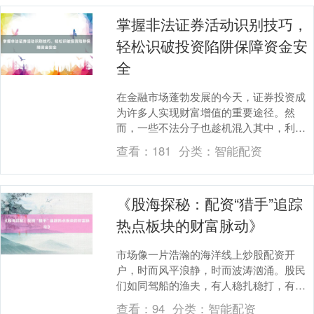
掌握非法证券活动识别技巧，
轻松识破投资陷阱保障资金安
全
在金融市场蓬勃发展的今天，证券投资成
为许多人实现财富增值的重要途径。然
而，一些不法分子也趁机混入其中，利用
投资者对高收益的渴望，精心设计各种非
查看：
181
分类：
智能配资
法证券活动陷阱。这....
《股海探秘：配资“猎手”追踪
热点板块的财富脉动》
市场像一片浩瀚的海洋线上炒股配资开
户，时而风平浪静，时而波涛汹涌。股民
们如同驾船的渔夫，有人稳扎稳打，有人
激流勇进，而配资“猎手”则是其中最擅长借
查看：
94
分类：
智能配资