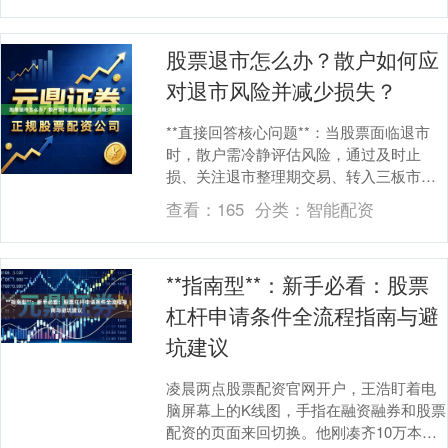
股票退市怎么办？散户如何应
对退市风险并减少损失？
**直接回答核心问题**：当股票面临退市
时，散户需冷静评估风险，通过及时止
损、关注退市整理期交易、转入三板市场
或等待重组等方式减少损失股票配资官网
查看：
165
分类：
智能配资
开户，同时需警....
**指南型**：新手必看：股票
杠杆申请条件全流程指南与避
坑建议
凌晨两点股票配资官网开户，王浩盯着电
脑屏幕上的K线图，手指在融资融券和股票
配资的页面来回切换。他刚凑齐10万本