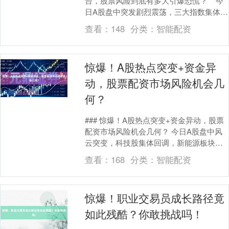
台，股票风险到底有多大引爆恐慌？** 今
日A股盘中突发剧烈震荡，三大指数集体跳
水，沪指一度跌破关键支撑位，创业板指
查看：
148
分类：
智能配资
跌幅超3....
惊爆！A股热点突变+资金异
动，股票配资市场风险机会几
何？
### 惊爆！A股热点突变+资金异动，股票
配资市场风险机会几何？ 今日A股盘中风
云突变，科技股集体回调，新能源板块冲
高回落，而此前沉寂已久的周期股与大金
查看：
168
分类：
智能配资
融板块却....
惊爆！职业交易员成长路径竟
如此残酷？你敢挑战吗！