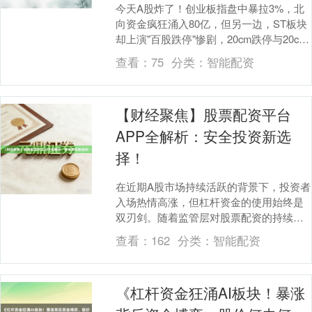
今天A股炸了！创业板指盘中暴拉3%，北
向资金疯狂涌入80亿，但另一边，ST板块
却上演"百股跌停"惨剧，20cm跌停与20cm
涨停在同一片市场共舞。这不是普通股
查看：
75
分类：
智能配资
民....
【财经聚焦】股票配资平台
APP全解析：安全投资新选
择！
在近期A股市场持续活跃的背景下，投资者
入场热情高涨，但杠杆资金的使用始终是
双刃剑。随着监管层对股票配资的持续高
压整治，合规股票配资平台APP正成为投
查看：
162
分类：
智能配资
资者寻求安全....
《杠杆资金狂涌AI板块！暴涨
上证综指
3966.59
+26.56
+0.67%