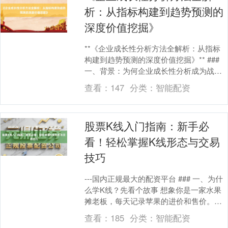
析：从指标构建到趋势预测的
深度价值挖掘》
**《企业成长性分析方法全解析：从指标
构建到趋势预测的深度价值挖掘》** ###
一、背景：为何企业成长性分析成为战略
决策的"北极星"？ 在VUCA（易变、不
查看：
147
分类：
智能配资
确....
股票K线入门指南：新手必
看！轻松掌握K线形态与交易
技巧
---国内正规最大的配资平台 ### 一、为什
么学K线？先看个故事 想象你是一家水果
摊老板，每天记录苹果的进价和售价。某
天发现，连续三天价格像坐滑梯一样下
查看：
185
分类：
智能配资
跌，第....