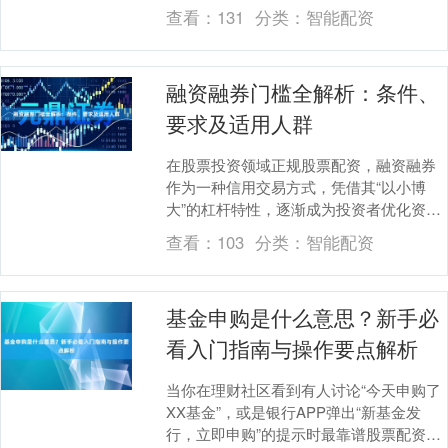
金，想通过杠杆把资金放大到30万操作，
查看：
131
分类：
智能配资
但面对券商要....
融资融券门槛全解析：条件、
要求及适用人群
在股票投资领域正规股票配资，融资融券
作为一种信用交易方式，凭借其“以小博
大”的杠杆特性，逐渐成为投资者优化资产
配置、增强收益的重要工具。然而，这项
查看：
103
分类：
智能配资
业务并非对所有....
基金申购是什么意思？新手必
看入门指南与操作要点解析
当你在理财社区看到有人讨论“今天申购了
XX基金”，或是银行APP弹出“新基金发
行，立即申购”的提示时最靠谱股票配资平