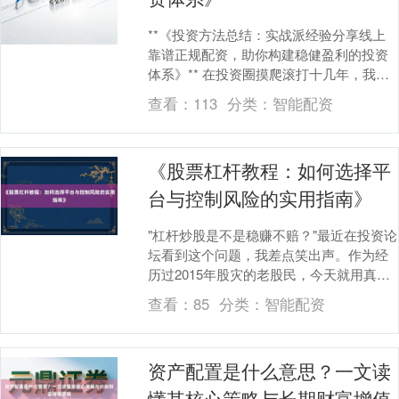
**《投资方法总结：实战派经验分享线上
靠谱正规配资，助你构建稳健盈利的投资
体系》** 在投资圈摸爬滚打十几年，我见
过太多人抱着“一夜暴富”的幻想冲进市场，
查看：
113
分类：
智能配资
又被现....
《股票杠杆教程：如何选择平
台与控制风险的实用指南》
"杠杆炒股是不是稳赚不赔？"最近在投资论
坛看到这个问题，我差点笑出声。作为经
历过2015年股灾的老股民，今天就用真实
案例和硬核数据，带大家扒开股票杠杆
查看：
85
分类：
智能配资
的"双刃剑....
资产配置是什么意思？一文读
懂其核心策略与长期财富增值