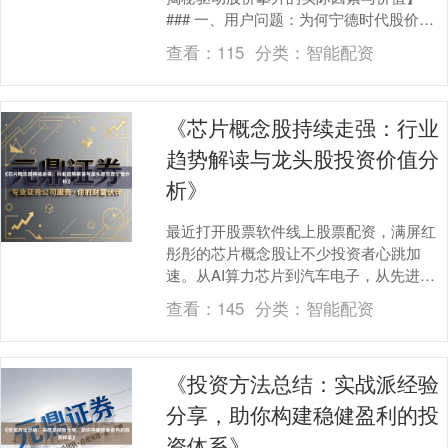
### 一、用户问题：为何宁德时代股价在
2023年Q2出现连续三周上涨，涨幅超
查看：
115
分类：
智能配资
30%？ ....
《芯片概念股持续走强：行业
趋势解读与龙头股投资价值分
析》
最近打开股票软件线上股票配资，满屏红
彤彤的芯片概念股让不少投资者心跳加
速。从AI算力芯片到汽车电子，从先进封
装到设备材料，整个产业链仿佛被按下了
查看：
145
分类：
智能配资
加速键。这波行情....
《投资方法总结：实战派经验
分享，助你构建稳健盈利的投
资体系》