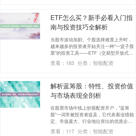
ETF怎么买？新手必看入门指
南与投资技巧全解析
当股市波动加剧、个股选择难度上升时，
越来越多的投资者开始关注一种"一篮子股
票"的投资工具——ETF（交易型开放式指
数基金）。它既像股票一样可以在交易所
查看：
183
分类：
智能配资
实时交易，....
解析蓝筹股：特性、投资价值
与市场表现全剖析
在股票市场中线上炒股配资开户，"蓝筹
股"一词常被投资者提及，它代表着业绩稳
定、市值庞大、行业地位突出的优质企
业。随着资本市场不断发展，蓝筹股因其
查看：
117
分类：
智能配资
抗风险能力和长期....