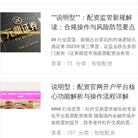
**说明型**：配资监管新规解
读：合规操作与风险防范要点
## 行业震荡：新规出台背后的市场逻辑元
鼎证券 2023年第三季度，证监会联合多部
门发布《证券期货市场股票配资业务管理
办法》，这场被称为"史上最严"的配资监管
查看：
73
分类：
智能配资
风....
说明型：配资官网开户平台核
心功能解析与操作流程详解
#### 行业背景：杠杆交易需求催生的专业
化平台股票配资推荐 随着国内金融市场开
放程度的提升，投资者对杠杆交易的需求
日益多元化。配资作为一种通过借贷扩大
查看：
157
分类：
智能配资
本金的操....