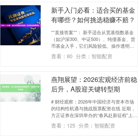
新手入门必看：适合买的基金
有哪些？如何挑选稳赚不赔？
**直接答案**： 新手适合从宽基指数基金
（如沪深300、中证500）、纯债基金、货
币基金入手，它们风险较低、操作透明，
适合积累经验。但需明确：**基金投资没
查看：
80
分类：
智能配资
有....
燕翔展望：2026宏观经济前稳
后升，A股迎关键转型期
# 财经观察：2026年中国经济与资本市场
的结构性机遇与挑战股票配资在线 近期，
方正证券在深圳举办的“春风赴新征程”上市
公司交流会引发市场广泛关注。会上，方
查看：
125
分类：
智能配资
正证....