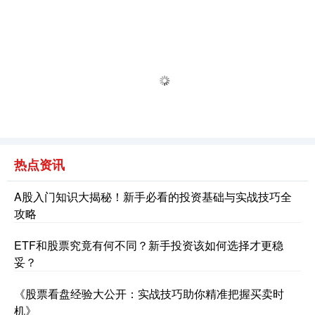
热点资讯
A股入门知识大揭秘！新手必看的投资基础与实战技巧全
攻略
ETF和股票究竟有何不同？新手投资该如何选择才更稳
妥？
《股票看盘经验大公开：实战技巧助你精准把握买卖时
机》