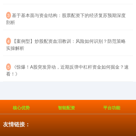
​基于基本面与资金结构：股票配资下的经济复苏预期深度
3
剖析
​【案例型】炒股配资血泪教训：风险如何识别？防范策略
4
实操解析
​《惊爆！A股突发异动，近期反弹中杠杆资金如何掘金？速
5
看！》
核心优势
智能配资
平台功能
友情链接：