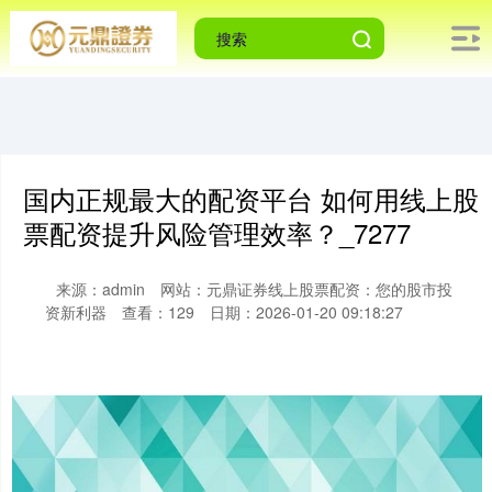
国内正规最大的配资平台 如何用线上股
票配资提升风险管理效率？_7277
来源：admin
网站：元鼎证券线上股票配资：您的股市投
资新利器
查看：129
日期：2026-01-20 09:18:27