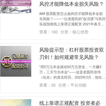
风控才能降低本金损失风险？
### 股票配资怎么做风控才能降低本金损
失风险？——一位老股民的"血泪课"与风控
实战指南线上靠谱正规配资 2021年春天，
老张在朋友推荐下接触了股票配资。他拿
查看：
160
分类：
核心优势
出....
风险提示型：杠杆股票投资双
刃剑！如何规避常见风险？
"用5万元本金撬动50万元资金，一天赚2
万，三天亏光本金"——这是老股民张伟
（化名）的真实经历。2023年3月，他在某
线上股票配资平台以1:10杠杆操作短线线
查看：
62
分类：
平台功能
上....
线上靠谱正规配资 投资者必