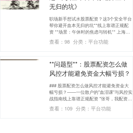
无归的坑》
职场新手想试水股票配资？这3个安全平台
北证50
1134.24
+11.37
+1.01%
帮你避开血本无归的坑**线上靠谱正规配
资 **场景：午休时的焦虑与转机** 上海某
互联网公司茶水间，25岁的产品助理林晓
查看：
98
分类：
平台功能
正....
**问题型**：股票配资怎么做
风控才能避免资金大幅亏损？
创业板指
3563.12
+47.56
+1.35%
### 股票配资怎么做风控才能避免资金大
幅亏损？——一位散户的"血泪课"与风控实
战指南线上靠谱正规配资 "张哥，我配资账
户爆仓了！"去年冬天，老同事李阳在电话
查看：
109
分类：
平台功能
里....