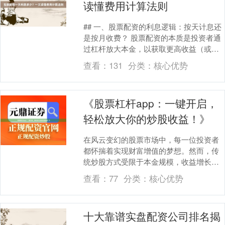
读懂费用计算法则
## 一、股票配资的利息逻辑：按天计息还
是按月收费？ 股票配资的本质是投资者通
过杠杆放大本金，以获取更高收益（或承
担更大风险）的融资行为。其利息计算方
查看：
131
分类：
核心优势
式通常有两....
《股票杠杆app：一键开启，
轻松放大你的炒股收益！》
在风云变幻的股票市场中，每一位投资者
都怀揣着实现财富增值的梦想。然而，传
统炒股方式受限于本金规模，收益增长往
往较为缓慢。如今，股票杠杆app的出现，
查看：
77
分类：
核心优势
为投资者们开....
十大靠谱实盘配资公司排名揭