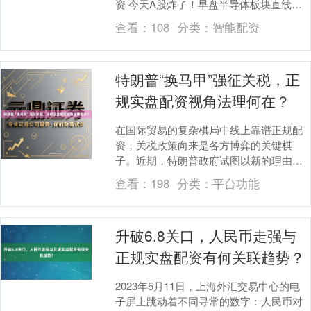
资 今天A股炸了！早盘半导体板块直线拉
升，光刻胶概念股集体涨停，而另一边的
查看：
108
分类：
智能配资
房地产板块....
特朗普“换马甲”强征关税，正
规实盘配资视角法理何在？
在国际贸易的复杂棋局中线上靠谱正规配
资，关税政策向来是各方博弈的关键棋
子。近期，特朗普政府试图以新的理由再
度强征关税，这一举动犹如投入平静湖面
查看：
198
分类：
平台功能
的巨石，激起层层涟....
升破6.8关口，人民币走强与
正规实盘配资有何关联趋势？
2023年5月11日，上海外汇交易中心的电
子屏上跳动着不同寻常的数字：人民币对