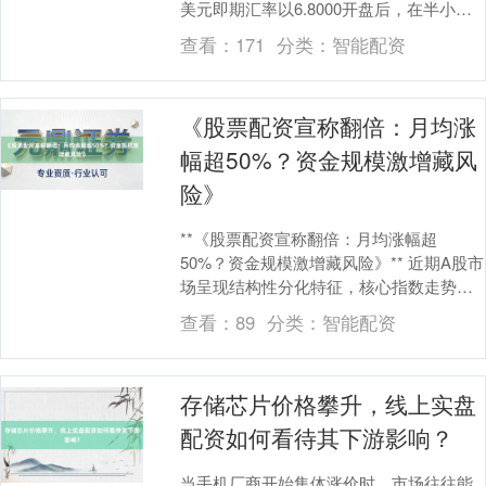
美元即期汇率以6.8000开盘后，在半小时
内突破6.7900关口，创下三个月来新高....
查看：
171
分类：
智能配资
《股票配资宣称翻倍：月均涨
幅超50%？资金规模激增藏风
险》
**《股票配资宣称翻倍：月均涨幅超
50%？资金规模激增藏风险》** 近期A股市
场呈现结构性分化特征，核心指数走势分
化加剧。截至最新数据，沪指周线三连阳
查看：
89
分类：
智能配资
后触及31....
存储芯片价格攀升，线上实盘
配资如何看待其下游影响？
当手机厂商开始集体涨价时，市场往往能