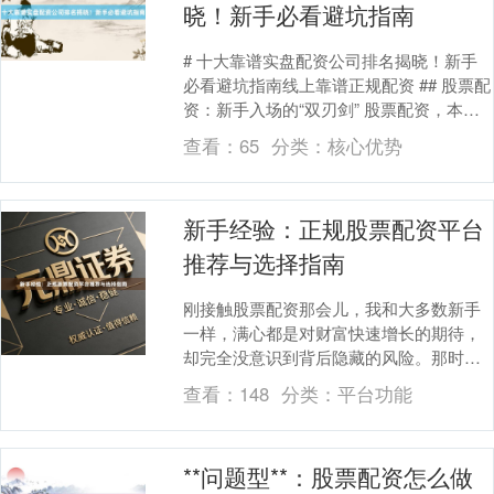
晓！新手必看避坑指南
# 十大靠谱实盘配资公司排名揭晓！新手
必看避坑指南线上靠谱正规配资 ## 股票配
资：新手入场的“双刃剑” 股票配资，本质
是投资者通过杠杆放大资金规模，以小博
查看：
65
分类：
核心优势
大获....
新手经验：正规股票配资平台
推荐与选择指南
刚接触股票配资那会儿，我和大多数新手
一样，满心都是对财富快速增长的期待，
却完全没意识到背后隐藏的风险。那时候
线上靠谱正规配资，我像只无头苍蝇，在
查看：
148
分类：
平台功能
各种平台上乱撞，....
**问题型**：股票配资怎么做