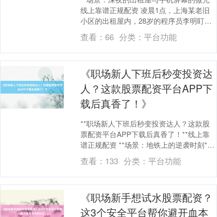
线上靠谱正规配资 凌晨1点，上海某老旧
小区的出租屋内，28岁的程序员李明盯着
手机屏幕，手指无意识地摩挲着发烫的金
查看：
66
分类：
平台功能
属边框....
深证成指
14311.01
+200.89
+1.42%
《职场新人下班后秒变投资达
人？这款股票配资平台APP下
载后真香了！》
**职场新人下班后秒变投资达人？这款股
票配资平台APP下载后真香了！**线上靠
谱正规配资 **场景：地铁上的逆袭时刻**
沪深300
4694.44
+43.13
+0.93%
晚上7点，北京地铁10号线车厢里，24....
查看：
133
分类：
平台功能
《职场新手想试水股票配资？
这3个安全平台帮你避开血本