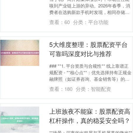
嗅到产业链上游的异动。2026年春季，消
费者在选购新款手机时发现，相同存储配
置的机型价格较前代普遍上涨300-500元，
查看：
60
分类：
平台功能
笔记....
5大维度整理：股票配资平台
可靠吗深度对比与推荐
### **1. 平台资质与合规性** 线上靠谱正
规配资 - **核心点**：优先选择持有正规金
融牌照（如证券咨询、基金销售等）的平
台，避免无监管的“黑平台”。....
查看：
180
分类：
智能配资
上证综指
3940.04
+39.68
+1.02%
上班族夜不能寐：股票配资高
杠杆操作，真的稳妥安全吗？
**场景：深夜的出租屋与手机屏幕的微光**